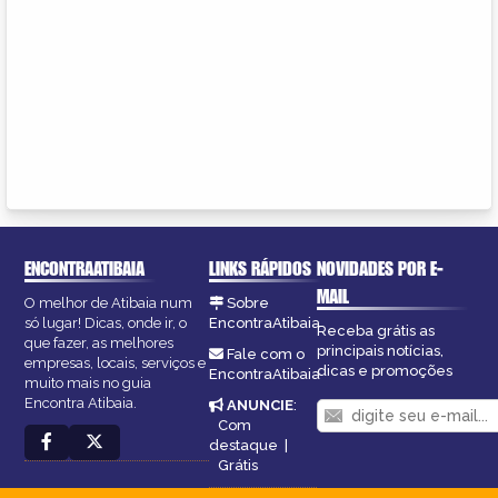
ENCONTRAATIBAIA
LINKS RÁPIDOS
NOVIDADES POR E-
MAIL
O melhor de Atibaia num
Sobre
só lugar! Dicas, onde ir, o
EncontraAtibaia
Receba grátis as
que fazer, as melhores
principais notícias,
Fale com o
empresas, locais, serviços e
dicas e promoções
EncontraAtibaia
muito mais no guia
Encontra Atibaia.
ANUNCIE
:
Com
destaque
|
Grátis