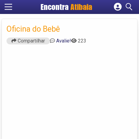
Encontra
Atibaia
Cadastrar empresa
Fazer login
Oficina do Bebê
Criar conta
Compartilhar
Avalie!
223