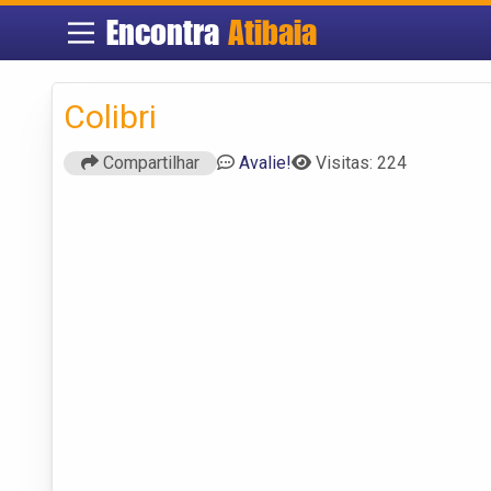
Encontra
Atibaia
Colibri
Compartilhar
Avalie!
Visitas: 224