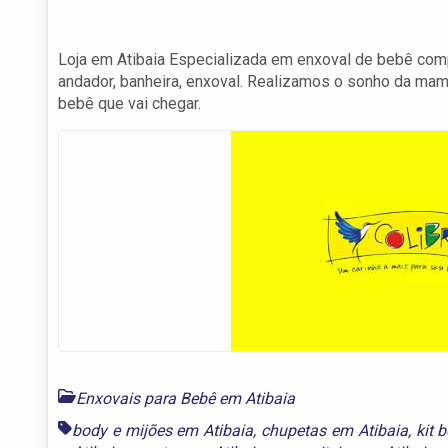
Loja em Atibaia Especializada em enxoval de bebê compl
andador, banheira, enxoval. Realizamos o sonho da mam
bebê que vai chegar.
Enxovais para Bebê em Atibaia
body e mijões em Atibaia
,
chupetas em Atibaia
,
kit 