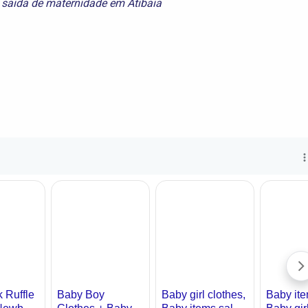
e
saida de maternidade em Atibaia