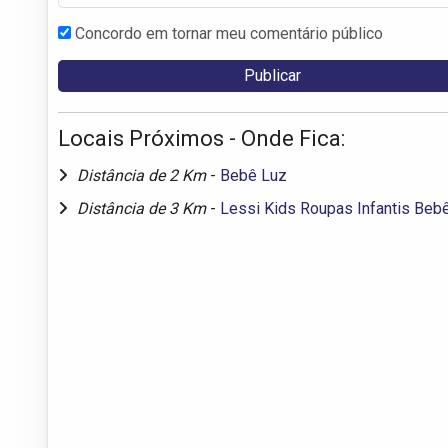
Concordo em tornar meu comentário público
Locais Próximos - Onde Fica:
Distância de 2 Km
-
Bebê Luz
Distância de 3 Km
-
Lessi Kids Roupas Infantis Beb