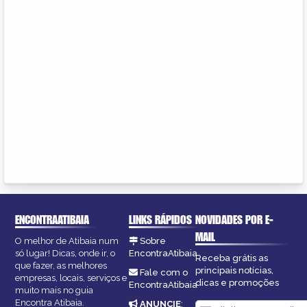
ENCONTRAATIBAIA
LINKS RÁPIDOS
NOVIDADES POR E-
MAIL
O melhor de Atibaia num
Sobre
só lugar! Dicas, onde ir, o
EncontraAtibaia
Receba grátis as
que fazer, as melhores
principais notícias,
Fale com o
empresas, locais, serviços e
dicas e promoções
EncontraAtibaia
muito mais no guia
Encontra Atibaia.
ANUNCIE
: