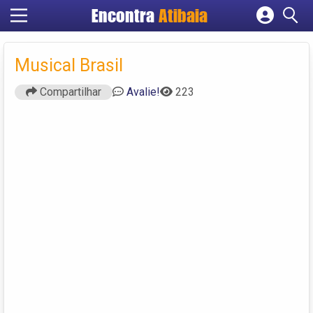
Encontra
Atibaia
Cadastrar empresa
Fazer login
Musical Brasil
Criar conta
Compartilhar
Avalie!
223