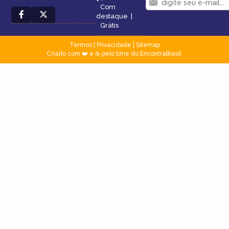
Com
destaque
|
Grátis
Termos
|
Privacidade
|
Sitemap
Criado com ❤️ e ☕ pelo time do EncontraBrasil