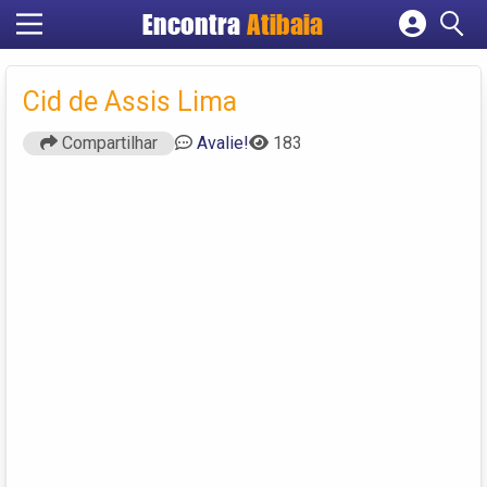
Encontra
Atibaia
Cadastrar empresa
Fazer login
Cid de Assis Lima
Criar conta
Compartilhar
Avalie!
183