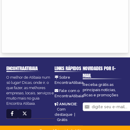
ENCONTRAATIBAIA
LINKS RÁPIDOS
NOVIDADES POR E-
MAIL
O melhor de Atibaia num
Sobre
só lugar! Dicas, onde ir, o
EncontraAtibaia
Receba grátis as
que fazer, as melhores
principais notícias,
Fale com o
empresas, locais, serviços e
dicas e promoções
EncontraAtibaia
muito mais no guia
Encontra Atibaia.
ANUNCIE
:
Com
destaque
|
Grátis