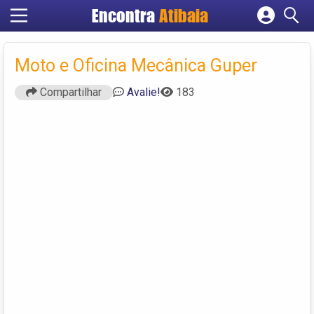
Encontra
Atibaia
Cadastrar empresa
Fazer login
Moto e Oficina Mecânica Guper
Criar conta
Compartilhar
Avalie!
183