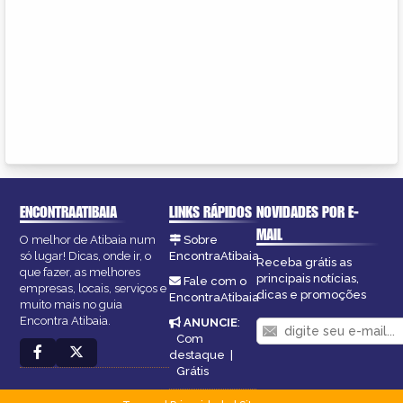
ENCONTRAATIBAIA
LINKS RÁPIDOS
NOVIDADES POR E-
MAIL
O melhor de Atibaia num
Sobre
só lugar! Dicas, onde ir, o
EncontraAtibaia
Receba grátis as
que fazer, as melhores
principais notícias,
Fale com o
empresas, locais, serviços e
dicas e promoções
EncontraAtibaia
muito mais no guia
Encontra Atibaia.
ANUNCIE
:
Com
destaque
|
Grátis