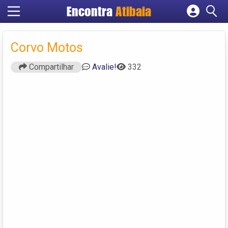
Encontra
Atibaia
Cadastrar empresa
Fazer login
Corvo Motos
Criar conta
Compartilhar
Avalie!
332