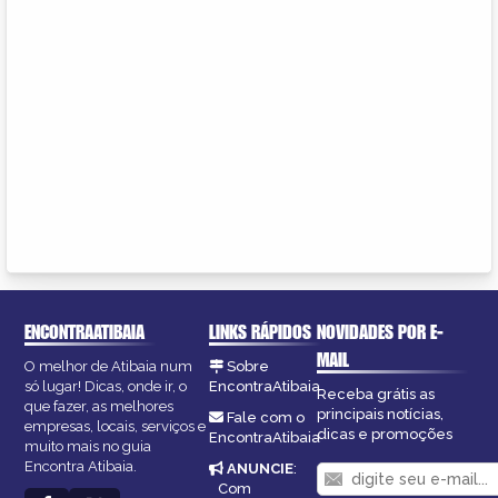
ENCONTRAATIBAIA
LINKS RÁPIDOS
NOVIDADES POR E-
MAIL
O melhor de Atibaia num
Sobre
só lugar! Dicas, onde ir, o
EncontraAtibaia
Receba grátis as
que fazer, as melhores
principais notícias,
Fale com o
empresas, locais, serviços e
dicas e promoções
EncontraAtibaia
muito mais no guia
Encontra Atibaia.
ANUNCIE
:
Com