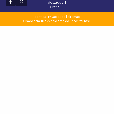
destaque
|
Grátis
Termos
|
Privacidade
|
Sitemap
Criado com ❤️ e ☕ pelo time do EncontraBrasil