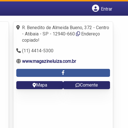
Entrar
Cadastrar empresa
Fazer login
R. Benedito de Almeida Bueno, 372 - Centro
Criar conta
- Atibaia - SP - 12940-660
Endereço
copiado!
(11) 4414-5300
www.magazineluiza.com.br
Mapa
Comente