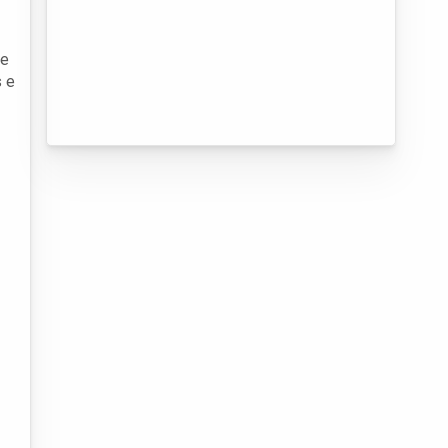
de
s e