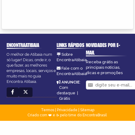
ENCONTRAATIBAIA
LINKS RÁPIDOS
NOVIDADES POR E-
MAIL
O melhor de Atibaia num
Sobre
só lugar! Dicas, onde ir, o
EncontraAtibaia
Receba grátis as
que fazer, as melhores
principais notícias,
Fale com o
empresas, locais, serviços e
dicas e promoções
EncontraAtibaia
muito mais no guia
Encontra Atibaia.
ANUNCIE
:
Com
destaque
|
Grátis
Termos
|
Privacidade
|
Sitemap
Criado com ❤️ e ☕ pelo time do EncontraBrasil