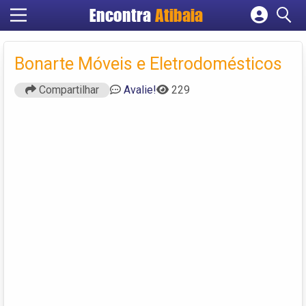
Encontra
Atibaia
Cadastrar empresa
Fazer login
Bonarte Móveis e Eletrodomésticos
Criar conta
Compartilhar
Avalie!
229