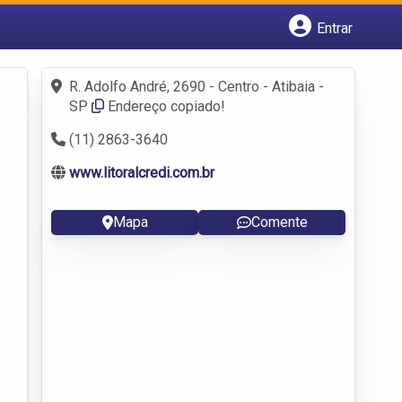
Entrar
Cadastrar empresa
Fazer login
R. Adolfo André, 2690 - Centro - Atibaia -
Criar conta
SP
Endereço copiado!
(11) 2863-3640
www.litoralcredi.com.br
Mapa
Comente