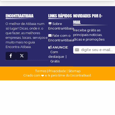
ENCONTRAATIBAIA
LINKS RÁPIDOS
NOVIDADES POR E-
MAIL
O melhor de Atibaia num
Sobre
só lugar! Dicas, onde ir, o
EncontraAtibaia
Receba grátis as
que fazer, as melhores
principais notícias,
Fale com o
empresas, locais, serviços e
dicas e promoções
EncontraAtibaia
muito mais no guia
Encontra Atibaia.
ANUNCIE
:
Com
destaque
|
Grátis
Termos
|
Privacidade
|
Sitemap
Criado com ❤️ e ☕ pelo time do EncontraBrasil