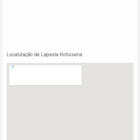
Localização de Lapasta Rotisseria