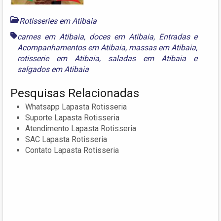
Rotisseries em Atibaia
carnes em Atibaia
,
doces em Atibaia
,
Entradas e
Acompanhamentos em Atibaia
,
massas em Atibaia
,
rotisserie em Atibaia
,
saladas em Atibaia
e
salgados em Atibaia
Pesquisas Relacionadas
Whatsapp Lapasta Rotisseria
Suporte Lapasta Rotisseria
Atendimento Lapasta Rotisseria
SAC Lapasta Rotisseria
Contato Lapasta Rotisseria