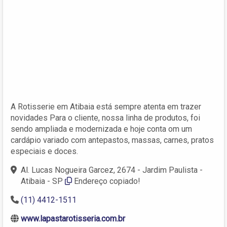
A Rotisserie em Atibaia está sempre atenta em trazer
novidades Para o cliente, nossa linha de produtos, foi
sendo ampliada e modernizada e hoje conta om um
cardápio variado com antepastos, massas, carnes, pratos
especiais e doces.
Al. Lucas Nogueira Garcez, 2674 - Jardim Paulista -
Atibaia - SP
Endereço copiado!
(11) 4412-1511
www.lapastarotisseria.com.br