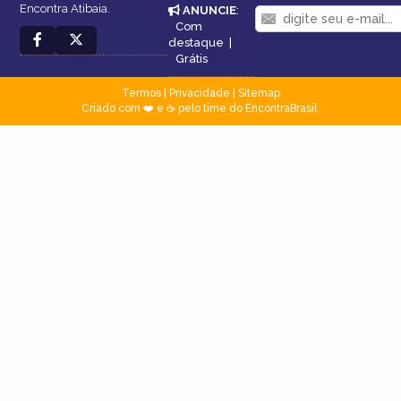
Encontra Atibaia.
ANUNCIE
:
Com
destaque
|
Grátis
Termos
|
Privacidade
|
Sitemap
Criado com ❤️ e ☕ pelo time do EncontraBrasil