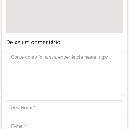
Deixe um comentário