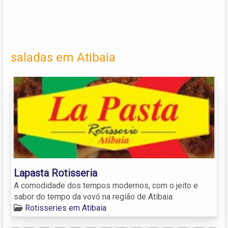
saladas em Atibaia
Lapasta Rotisseria
A comodidade dos tempos modernos, com o jeito e
sabor do tempo da vovó na região de Atibaia.
Rotisseries em Atibaia