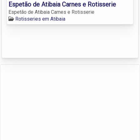
Espetão de Atibaia Carnes e Rotisserie
Espetão de Atibaia Carnes e Rotisserie
Rotisseries em Atibaia