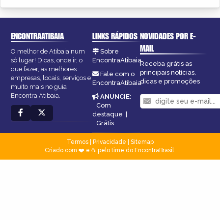
ENCONTRAATIBAIA
LINKS RÁPIDOS
NOVIDADES POR E-
MAIL
O melhor de Atibaia num
Sobre
só lugar! Dicas, onde ir, o
EncontraAtibaia
Receba grátis as
que fazer, as melhores
principais notícias,
Fale com o
empresas, locais, serviços e
dicas e promoções
EncontraAtibaia
muito mais no guia
Encontra Atibaia.
ANUNCIE
:
Com
destaque
|
Grátis
Termos
|
Privacidade
|
Sitemap
Criado com ❤️ e ☕ pelo time do EncontraBrasil