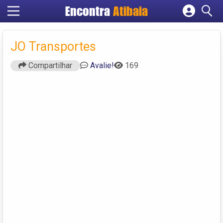
Encontra
Atibaia
Cadastrar empresa
Fazer login
JO Transportes
Criar conta
Compartilhar
Avalie!
169