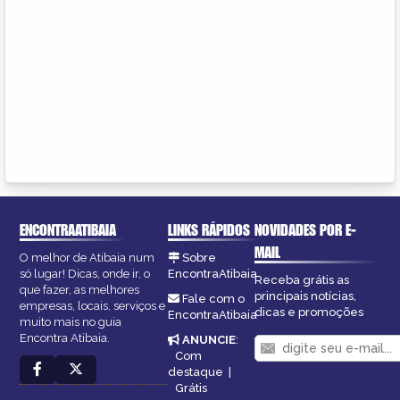
ENCONTRAATIBAIA
LINKS RÁPIDOS
NOVIDADES POR E-
MAIL
O melhor de Atibaia num
Sobre
só lugar! Dicas, onde ir, o
EncontraAtibaia
Receba grátis as
que fazer, as melhores
principais notícias,
Fale com o
empresas, locais, serviços e
dicas e promoções
EncontraAtibaia
muito mais no guia
Encontra Atibaia.
ANUNCIE
:
Com
destaque
|
Grátis