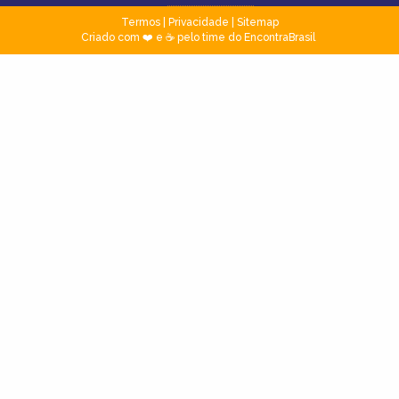
Termos
|
Privacidade
|
Sitemap
Criado com ❤️ e ☕ pelo time do EncontraBrasil