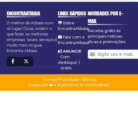
ENCONTRAATIBAIA
LINKS RÁPIDOS
NOVIDADES POR E-
MAIL
O melhor de Atibaia num
Sobre
só lugar! Dicas, onde ir, o
EncontraAtibaia
Receba grátis as
que fazer, as melhores
principais notícias,
Fale com o
empresas, locais, serviços e
dicas e promoções
EncontraAtibaia
muito mais no guia
Encontra Atibaia.
ANUNCIE
:
Com
destaque
|
Grátis
Termos
|
Privacidade
|
Sitemap
Criado com ❤️ e ☕ pelo time do EncontraBrasil