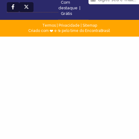
Com
destaque
|
Grátis
Termos
|
Privacidade
|
Sitemap
Criado com ❤️ e ☕ pelo time do EncontraBrasil