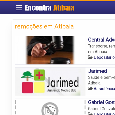
Encontra
Atibaia
remoções em Atibaia
Central Adv
Transporte, re
em Atibaia.
Depositário
Jarimed
Saúde e bem-es
Atibaia.
Assistênci
Gabriel Gon
Gabriel Gonzal
Depositário