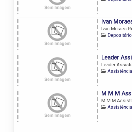
Ivan Moraes
Ivan Moraes Ri
Depositário
Leader Assi
Leader Assistê
Assistênci
M M M Assi
M M M Assistê
Assistênci