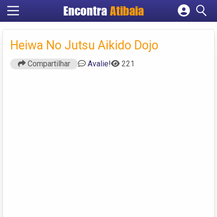
Encontra
Atibaia
Cadastrar empresa
Fazer login
Heiwa No Jutsu Aikido Dojo
Criar conta
Compartilhar
Avalie!
221