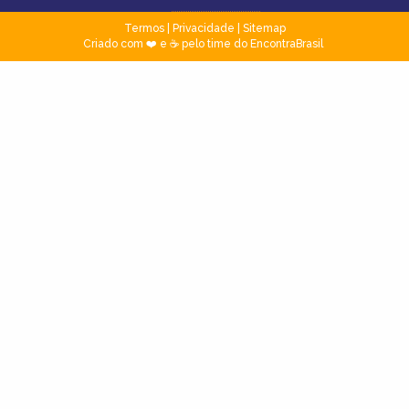
Termos
|
Privacidade
|
Sitemap
Criado com ❤️ e ☕ pelo time do EncontraBrasil