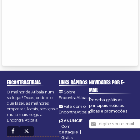
ENCONTRAATIBAIA
LINKS RÁPIDOS
NOVIDADES POR E-
MAIL
O melhor de Atibaia num
Sobre
só lugar! Dicas, onde ir, o
EncontraAtibaia
Receba grátis as
que fazer, as melhores
principais notícias,
Fale com o
empresas, locais, serviços e
dicas e promoções
EncontraAtibaia
muito mais no guia
Encontra Atibaia.
ANUNCIE
:
Com
destaque
|
Grátis