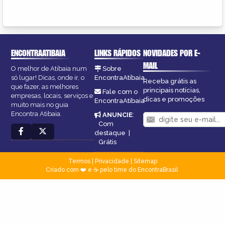
ENCONTRAATIBAIA
LINKS RÁPIDOS
NOVIDADES POR E-
MAIL
O melhor de Atibaia num
Sobre
só lugar! Dicas, onde ir, o
EncontraAtibaia
Receba grátis as
que fazer, as melhores
principais notícias,
Fale com o
empresas, locais, serviços e
dicas e promoções
EncontraAtibaia
muito mais no guia
Encontra Atibaia.
ANUNCIE
:
Com
destaque
|
Grátis
Termos
|
Privacidade
|
Sitemap
Criado com ❤️ e ☕ pelo time do EncontraBrasil