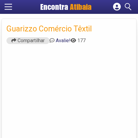
Encontra
Atibaia
Cadastrar empresa
Fazer login
Guarizzo Comércio Têxtil
Criar conta
Compartilhar
Avalie!
177