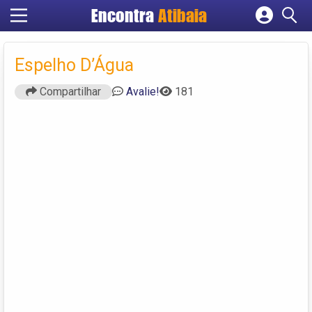
Encontra
Atibaia
Cadastrar empresa
Fazer login
Espelho D’Água
Criar conta
Compartilhar
Avalie!
181