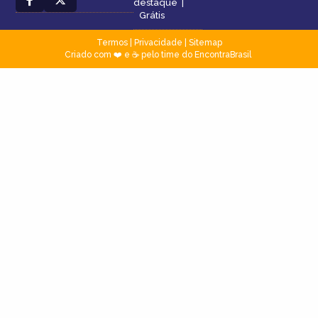
destaque
|
Grátis
Termos
|
Privacidade
|
Sitemap
Criado com ❤️ e ☕ pelo time do EncontraBrasil