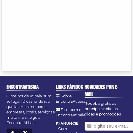
ENCONTRAATIBAIA
LINKS RÁPIDOS
NOVIDADES POR E-
MAIL
O melhor de Atibaia num
Sobre
só lugar! Dicas, onde ir, o
EncontraAtibaia
Receba grátis as
que fazer, as melhores
principais notícias,
Fale com o
empresas, locais, serviços e
dicas e promoções
EncontraAtibaia
muito mais no guia
Encontra Atibaia.
ANUNCIE
:
Com