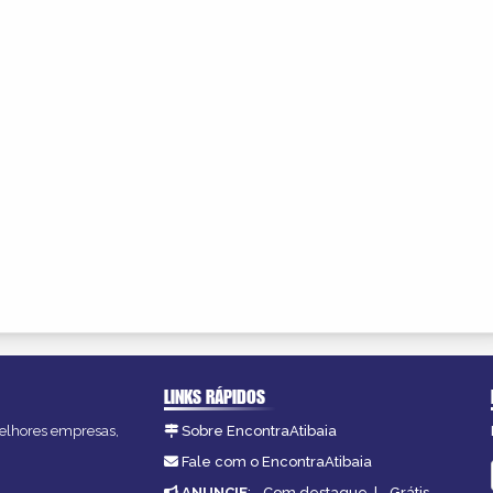
LINKS RÁPIDOS
 melhores empresas,
Sobre EncontraAtibaia
Fale com o EncontraAtibaia
ANUNCIE
:
Com destaque
|
Grátis