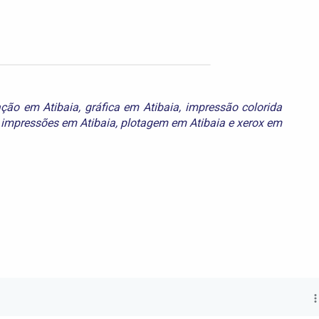
ção em Atibaia
,
gráfica em Atibaia
,
impressão colorida
,
impressões em Atibaia
,
plotagem em Atibaia
e
xerox em