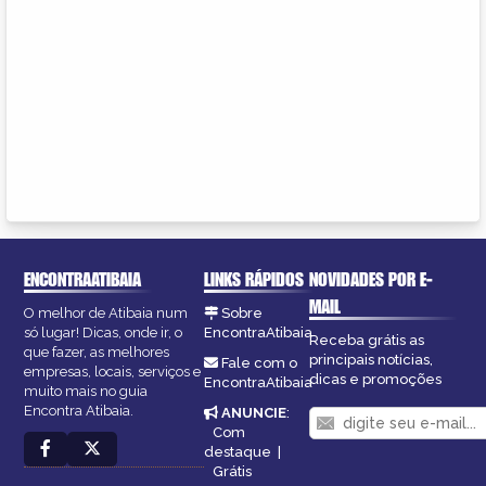
ENCONTRAATIBAIA
LINKS RÁPIDOS
NOVIDADES POR E-
MAIL
O melhor de Atibaia num
Sobre
só lugar! Dicas, onde ir, o
EncontraAtibaia
Receba grátis as
que fazer, as melhores
principais notícias,
Fale com o
empresas, locais, serviços e
dicas e promoções
EncontraAtibaia
muito mais no guia
Encontra Atibaia.
ANUNCIE
:
Com
destaque
|
Grátis