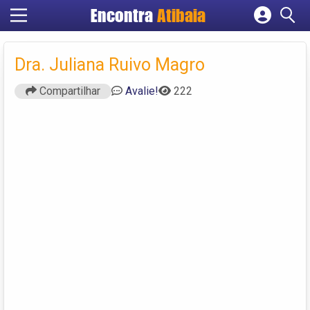
Encontra
Atibaia
Cadastrar empresa
Fazer login
Dra. Juliana Ruivo Magro
Criar conta
Compartilhar
Avalie!
222