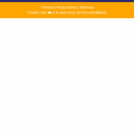
Termos
|
Privacidade
|
Sitemap
Criado com ❤️ e ☕ pelo time do EncontraBrasil