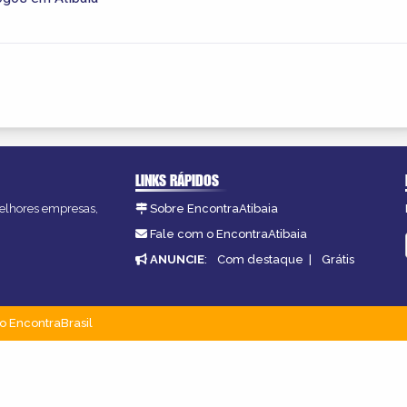
LINKS RÁPIDOS
 melhores empresas,
Sobre EncontraAtibaia
Fale com o EncontraAtibaia
ANUNCIE
:
Com destaque
|
Grátis
o EncontraBrasil