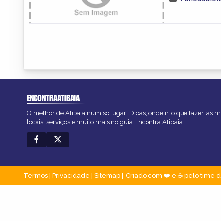
ENCONTRAATIBAIA
O melhor de Atibaia num só lugar! Dicas, onde ir, o que fazer, as
locais, serviços e muito mais no guia Encontra Atibaia.
Termos
|
Privacidade
|
Sitemap
Criado com ❤️ e ☕ pelo time d