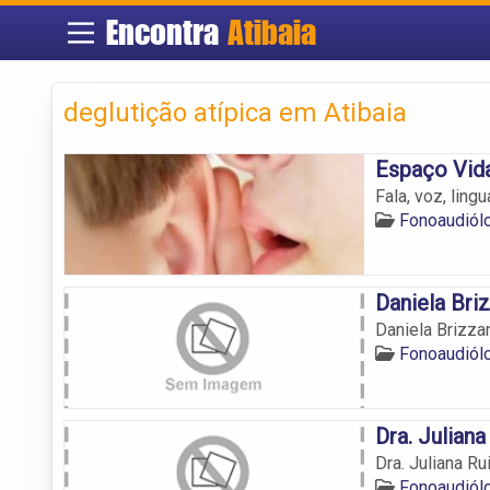
Encontra
Atibaia
deglutição atípica em Atibaia
Espaço Vida
Fala, voz, lin
Fonoaudiól
Daniela Bri
Daniela Brizza
Fonoaudiól
Dra. Julian
Dra. Juliana R
Fonoaudiól