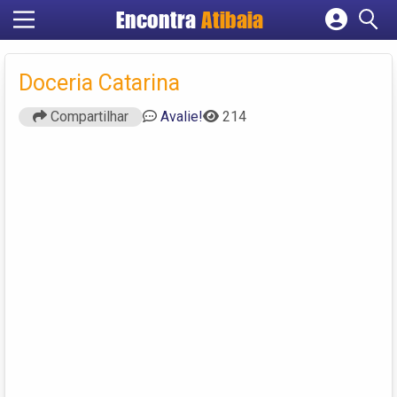
Encontra
Atibaia
Cadastrar empresa
Fazer login
Doceria Catarina
Criar conta
Compartilhar
Avalie!
214