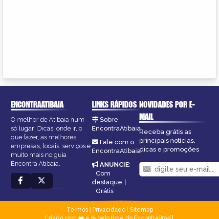
ENCONTRAATIBAIA
LINKS RÁPIDOS
NOVIDADES POR E-
MAIL
O melhor de Atibaia num
Sobre
só lugar! Dicas, onde ir, o
EncontraAtibaia
Receba grátis as
que fazer, as melhores
principais notícias,
Fale com o
empresas, locais, serviços e
dicas e promoções
EncontraAtibaia
muito mais no guia
Encontra Atibaia.
ANUNCIE
:
Com
destaque
|
Grátis
Termos
|
Privacidade
|
Sitemap
Criado com ❤️ e ☕ pelo time do EncontraBrasil