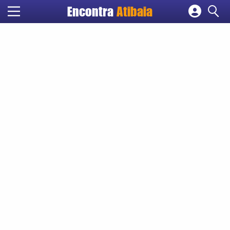
Encontra
Atibaia
Cadastrar empresa
Fazer login
Criar conta