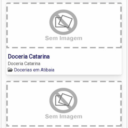
Doceria Catarina
Doceria Catarina
Docerias em Atibaia