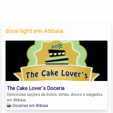
doce light em Atibaia
The Cake Lover´s Doceria
Deliciosas opções de bolos, tortas, doces e salgados
em Atibaia.
Docerias em Atibaia