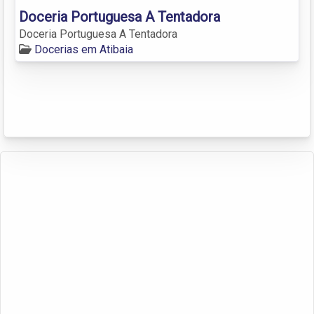
Doceria Portuguesa A Tentadora
Doceria Portuguesa A Tentadora
Docerias em Atibaia