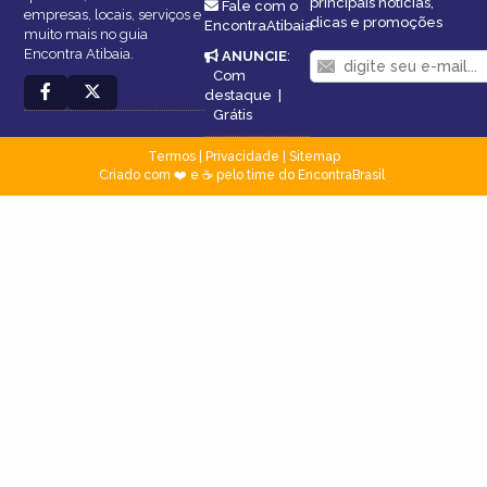
principais notícias,
Fale com o
empresas, locais, serviços e
dicas e promoções
EncontraAtibaia
muito mais no guia
Encontra Atibaia.
ANUNCIE
:
Com
destaque
|
Grátis
Termos
|
Privacidade
|
Sitemap
Criado com ❤️ e ☕ pelo time do EncontraBrasil