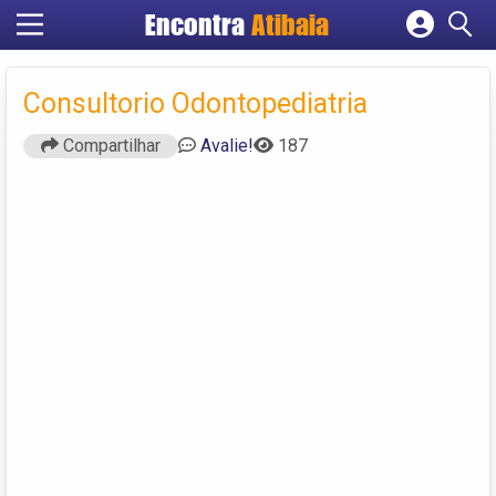
Encontra
Atibaia
Cadastrar empresa
Fazer login
Consultorio Odontopediatria
Criar conta
Compartilhar
Avalie!
187