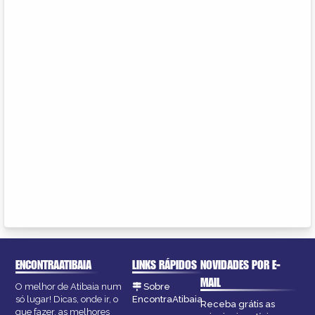
ENCONTRAATIBAIA
LINKS RÁPIDOS
NOVIDADES POR E-
MAIL
O melhor de Atibaia num
Sobre
só lugar! Dicas, onde ir, o
EncontraAtibaia
Receba grátis as
que fazer, as melhores