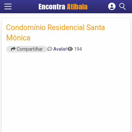
Encontra
Atibaia
Cadastrar empresa
Fazer login
Condomínio Residencial Santa
Criar conta
Mônica
Compartilhar
Avalie!
194