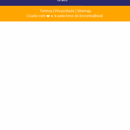
Termos
|
Privacidade
|
Sitemap
Criado com ❤️ e ☕ pelo time do EncontraBrasil