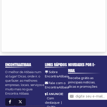
ENCONTRAATIBAIA
LINKS RÁPIDOS
NOVIDADES POR E-
MAIL
O melhor de Atibaia num
Sobre
só lugar! Dicas, onde ir, o
EncontraAtibaia
Receba grátis as
que fazer, as melhores
principais notícias,
Fale com o
empresas, locais, serviços e
dicas e promoções
EncontraAtibaia
muito mais no guia
Encontra Atibaia.
ANUNCIE
:
Com
destaque
|
Grátis