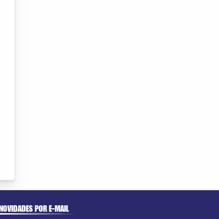
NOVIDADES POR E-MAIL