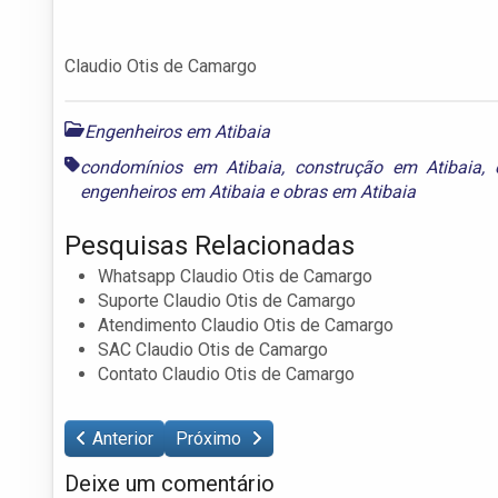
Claudio Otis de Camargo
Engenheiros em Atibaia
condomínios em Atibaia
,
construção em Atibaia
,
engenheiros em Atibaia
e
obras em Atibaia
Pesquisas Relacionadas
Whatsapp Claudio Otis de Camargo
Suporte Claudio Otis de Camargo
Atendimento Claudio Otis de Camargo
SAC Claudio Otis de Camargo
Contato Claudio Otis de Camargo
Anterior
Próximo
Deixe um comentário