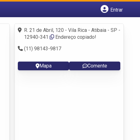
Entrar
Cadastrar empresa
Fazer login
R. 21 de Abril, 120 - Vila Rica - Atibaia - SP -
Criar conta
12940-341
Endereço copiado!
(11) 98143-9817
Mapa
Comente