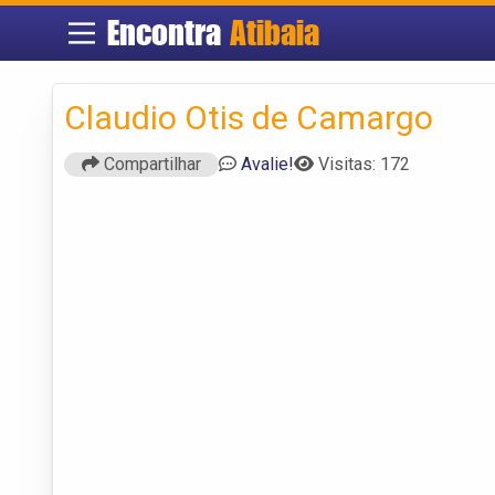
Encontra
Atibaia
Claudio Otis de Camargo
Compartilhar
Avalie!
Visitas: 172