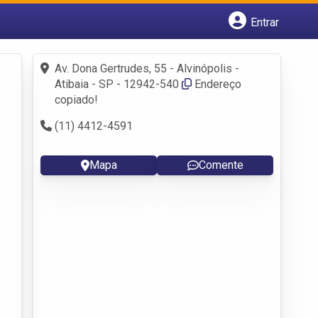
Entrar
Cadastrar empresa
Fazer login
Av. Dona Gertrudes, 55 - Alvinópolis -
Criar conta
Atibaia - SP - 12942-540
Endereço
copiado!
(11) 4412-4591
Mapa
Comente