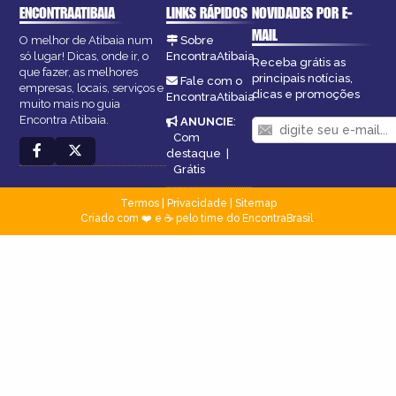
ENCONTRAATIBAIA
LINKS RÁPIDOS
NOVIDADES POR E-
MAIL
O melhor de Atibaia num
Sobre
só lugar! Dicas, onde ir, o
EncontraAtibaia
Receba grátis as
que fazer, as melhores
principais notícias,
Fale com o
empresas, locais, serviços e
dicas e promoções
EncontraAtibaia
muito mais no guia
Encontra Atibaia.
ANUNCIE
:
Com
destaque
|
Grátis
Termos
|
Privacidade
|
Sitemap
Criado com ❤️ e ☕ pelo time do EncontraBrasil