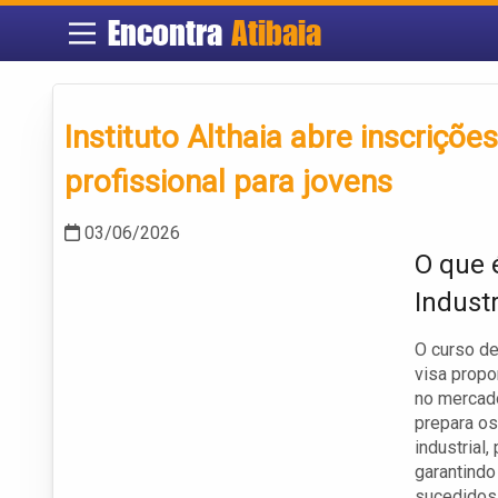
Encontra
Atibaia
Instituto Althaia abre inscriçõe
profissional para jovens
03/06/2026
O que 
Industr
O curso de 
visa propo
no mercado
prepara os
industrial
garantind
sucedidos