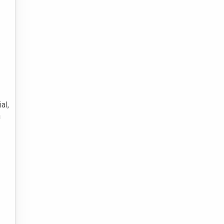
al,
a