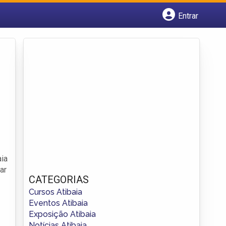
Entrar
Cadastrar empresa
Fazer login
Criar conta
aia
ar
CATEGORIAS
Cursos Atibaia
Eventos Atibaia
Exposição Atibaia
Notícias Atibaia