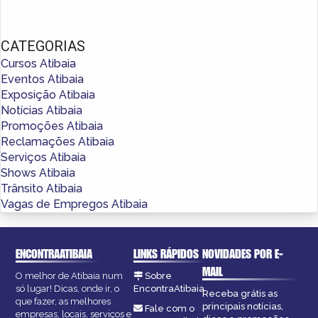
CATEGORIAS
Cursos Atibaia
Eventos Atibaia
Exposição Atibaia
Notícias Atibaia
Promoções Atibaia
Reclamações Atibaia
Serviços Atibaia
Shows Atibaia
Trânsito Atibaia
Vagas de Empregos Atibaia
ENCONTRAATIBAIA
LINKS RÁPIDOS
NOVIDADES POR E-
MAIL
O melhor de Atibaia num
Sobre
só lugar! Dicas, onde ir, o
EncontraAtibaia
Receba grátis as
que fazer, as melhores
principais notícias,
Fale com o
empresas, locais, serviços e