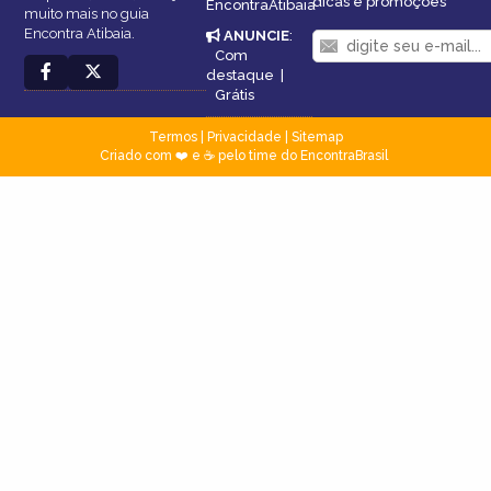
dicas e promoções
EncontraAtibaia
muito mais no guia
Encontra Atibaia.
ANUNCIE
:
Com
destaque
|
Grátis
Termos
|
Privacidade
|
Sitemap
Criado com ❤️ e ☕ pelo time do EncontraBrasil