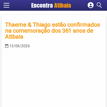
Encontra
Atibaia
Cadastrar empresa
Fazer login
Thaeme & Thiago estão confirmados
Criar conta
na comemoração dos 361 anos de
Atibaia
13/06/2026