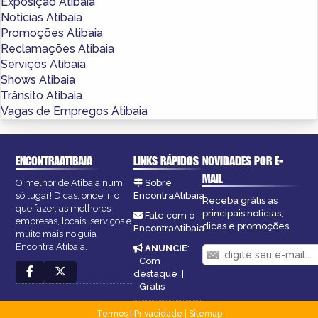
Exposição Atibaia
Notícias Atibaia
Promoções Atibaia
Reclamações Atibaia
Serviços Atibaia
Shows Atibaia
Trânsito Atibaia
Vagas de Empregos Atibaia
ENCONTRAATIBAIA
LINKS RÁPIDOS
NOVIDADES POR E-
MAIL
O melhor de Atibaia num
Sobre
só lugar! Dicas, onde ir, o
EncontraAtibaia
Receba grátis as
que fazer, as melhores
principais notícias,
Fale com o
empresas, locais, serviços e
dicas e promoções
EncontraAtibaia
muito mais no guia
Encontra Atibaia.
ANUNCIE
:
Com
destaque
|
Grátis
Termos
|
Privacidade
|
Sitemap