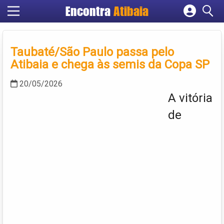
Encontra
Atibaia
Cadastrar empresa
Fazer login
Taubaté/São Paulo passa pelo
Criar conta
Atibaia e chega às semis da Copa SP
20/05/2026
A vitória
de