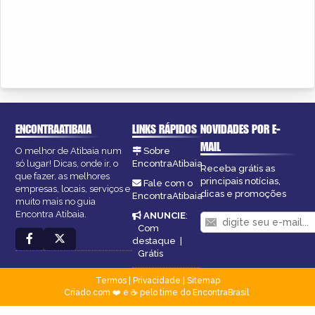
ENCONTRAATIBAIA
LINKS RÁPIDOS
NOVIDADES POR E-
MAIL
O melhor de Atibaia num
Sobre
só lugar! Dicas, onde ir, o
EncontraAtibaia
Receba grátis as
que fazer, as melhores
principais notícias,
Fale com o
empresas, locais, serviços e
dicas e promoções
EncontraAtibaia
muito mais no guia
Encontra Atibaia.
ANUNCIE
:
Com
destaque
|
Grátis
Termos
|
Privacidade
|
Sitemap
Criado com ❤️ e ☕ pelo time do EncontraBrasil