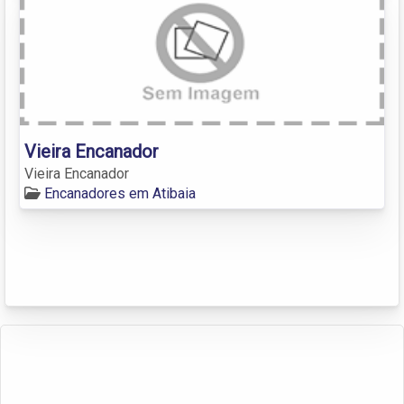
Vieira Encanador
Vieira Encanador
Encanadores em Atibaia