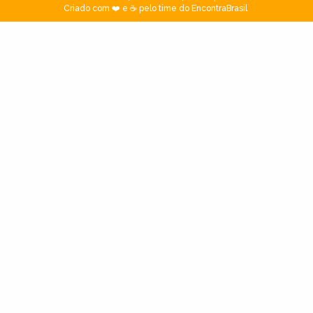
Criado com ❤️ e ☕ pelo time do EncontraBrasil