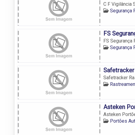
C F Vigilância
Segurança P
FS Seguran
FS Segurança 
Segurança P
Safetracker
Safetracker Ra
Rastreamen
Asteken Po
Asteken Portõ
Portões Au