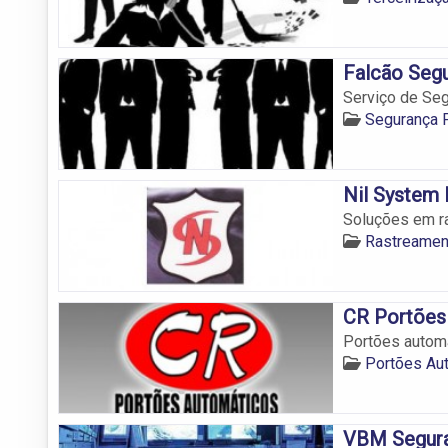
Falcão Seg
Serviço de Seg
Segurança P
Nil System
Soluções em ra
Rastreamen
CR Portões
Portões automá
Portões Au
VBM Segura