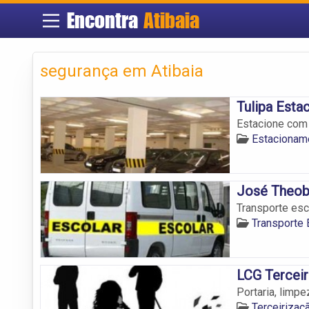
Encontra
Atibaia
segurança em Atibaia
Tulipa Est
Estacione com 
Estacionam
José Theoba
Transporte esc
Transporte 
LCG Tercei
Portaria, limpe
Terceirizaç