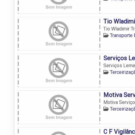
Tio Wladimi
Tio Wladimir T
Transporte 
Serviços L
Serviços Leme
Terceirizaç
Motiva Ser
Motiva Serviç
Terceirizaç
C F Vigilân