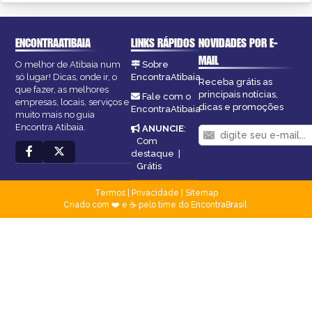
ENCONTRAATIBAIA
LINKS RÁPIDOS
NOVIDADES POR E-
MAIL
O melhor de Atibaia num
Sobre
só lugar! Dicas, onde ir, o
EncontraAtibaia
Receba grátis as
que fazer, as melhores
principais notícias,
Fale com o
empresas, locais, serviços e
dicas e promoções
EncontraAtibaia
muito mais no guia
Encontra Atibaia.
ANUNCIE
:
Com
destaque
|
Grátis
Termos
|
Privacidade
|
Sitemap
Criado com ❤️ e ☕ pelo time do EncontraBrasil