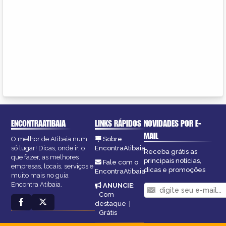
ENCONTRAATIBAIA
LINKS RÁPIDOS
NOVIDADES POR E-
MAIL
O melhor de Atibaia num
Sobre
só lugar! Dicas, onde ir, o
EncontraAtibaia
Receba grátis as
que fazer, as melhores
principais notícias,
Fale com o
empresas, locais, serviços e
dicas e promoções
EncontraAtibaia
muito mais no guia
Encontra Atibaia.
ANUNCIE
:
Com
destaque
|
Grátis