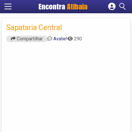
Encontra
Atibaia
Cadastrar empresa
Fazer login
Sapataria Central
Criar conta
Compartilhar
Avalie!
290