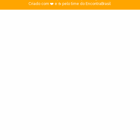
Criado com ❤️ e ☕ pelo time do EncontraBrasil