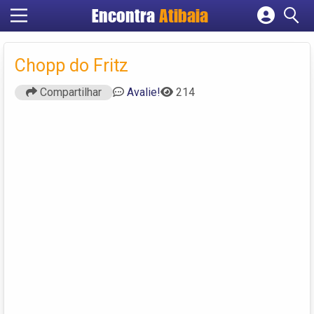
Encontra
Atibaia
Cadastrar empresa
Fazer login
Chopp do Fritz
Criar conta
Compartilhar
Avalie!
214