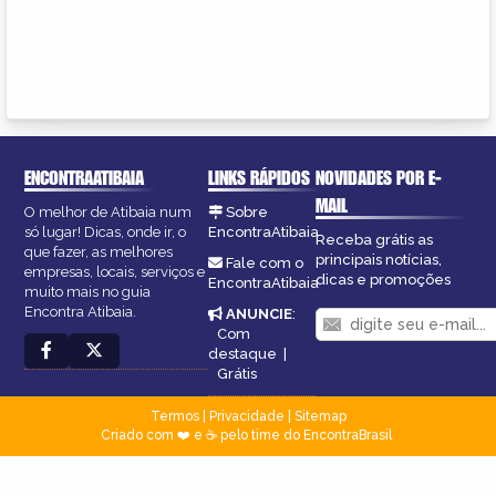
ENCONTRAATIBAIA
LINKS RÁPIDOS
NOVIDADES POR E-
MAIL
O melhor de Atibaia num
Sobre
só lugar! Dicas, onde ir, o
EncontraAtibaia
Receba grátis as
que fazer, as melhores
principais notícias,
Fale com o
empresas, locais, serviços e
dicas e promoções
EncontraAtibaia
muito mais no guia
Encontra Atibaia.
ANUNCIE
:
Com
destaque
|
Grátis
Termos
|
Privacidade
|
Sitemap
Criado com ❤️ e ☕ pelo time do EncontraBrasil