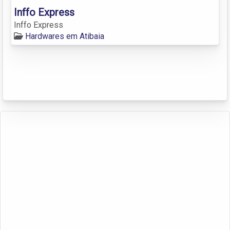
Inffo Express
Inffo Express
Hardwares em Atibaia