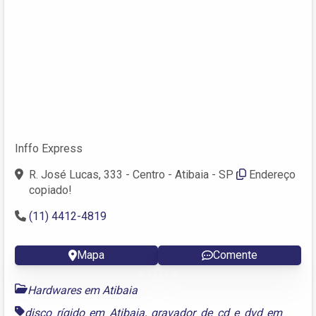
Inffo Express
R. José Lucas, 333 - Centro - Atibaia - SP
Endereço
copiado!
(11) 4412-4819
Mapa
Comente
Hardwares em Atibaia
disco rígido em Atibaia
,
gravador de cd e dvd em