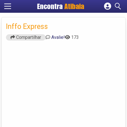
Encontra
Atibaia
Cadastrar empresa
Fazer login
Inffo Express
Criar conta
Compartilhar
Avalie!
173