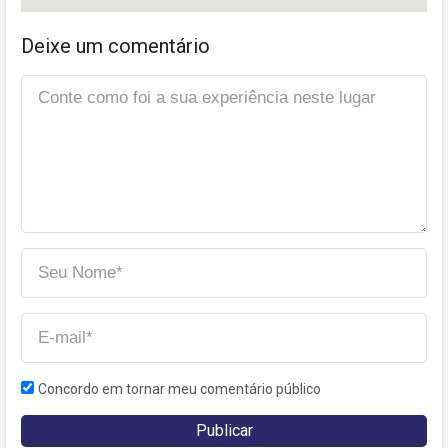
Deixe um comentário
Concordo em tornar meu comentário público