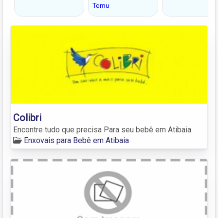
Colibri
Encontre tudo que precisa Para seu bebê em Atibaia.
Enxovais para Bebê em Atibaia