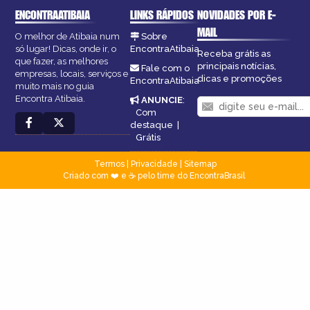
ENCONTRAATIBAIA
LINKS RÁPIDOS
NOVIDADES POR E-
MAIL
O melhor de Atibaia num
Sobre
só lugar! Dicas, onde ir, o
EncontraAtibaia
Receba grátis as
que fazer, as melhores
principais notícias,
Fale com o
empresas, locais, serviços e
dicas e promoções
EncontraAtibaia
muito mais no guia
Encontra Atibaia.
ANUNCIE
:
Com
destaque
|
Grátis
Termos
|
Privacidade
|
Sitemap
Criado com ❤️ e ☕ pelo time do EncontraBrasil