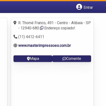
Entrar
Cadastrar empresa
Fazer login
R. Thomé Franco, 491 - Centro - Atibaia - SP
Criar conta
- 12940-680
Endereço copiado!
(11) 4412-6411
www.masterimpressoes.com.br
Mapa
Comente