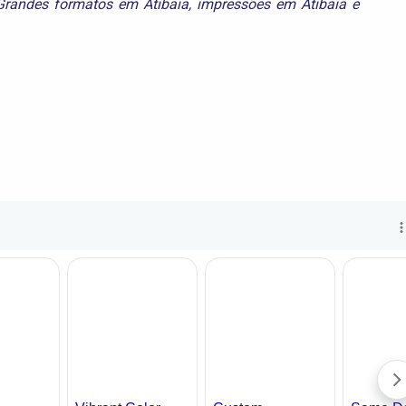
Grandes formatos em Atibaia
,
impressões em Atibaia
e