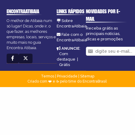
ENCONTRAATIBAIA
LINKS RÁPIDOS
NOVIDADES POR E-
MAIL
O melhor de Atibaia num
Sobre
só lugar! Dicas, onde ir, o
EncontraAtibaia
Receba grátis as
que fazer, as melhores
principais notícias,
Fale com o
empresas, locais, serviços e
dicas e promoções
EncontraAtibaia
muito mais no guia
Encontra Atibaia.
ANUNCIE
:
Com
destaque
|
Grátis
Termos
|
Privacidade
|
Sitemap
Criado com ❤️ e ☕ pelo time do EncontraBrasil