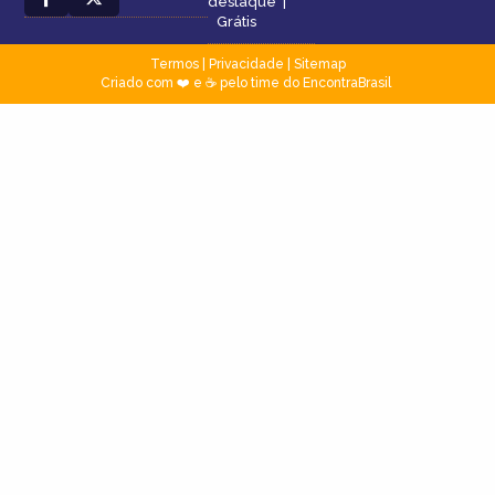
destaque
|
Grátis
Termos
|
Privacidade
|
Sitemap
Criado com ❤️ e ☕ pelo time do EncontraBrasil