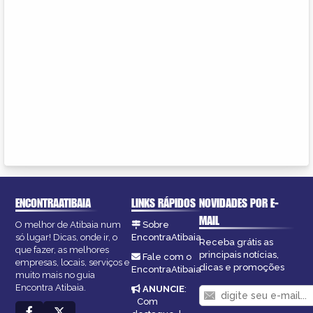
ENCONTRAATIBAIA
LINKS RÁPIDOS
NOVIDADES POR E-
MAIL
O melhor de Atibaia num
Sobre
só lugar! Dicas, onde ir, o
EncontraAtibaia
Receba grátis as
que fazer, as melhores
principais notícias,
Fale com o
empresas, locais, serviços e
dicas e promoções
EncontraAtibaia
muito mais no guia
Encontra Atibaia.
ANUNCIE
:
Com