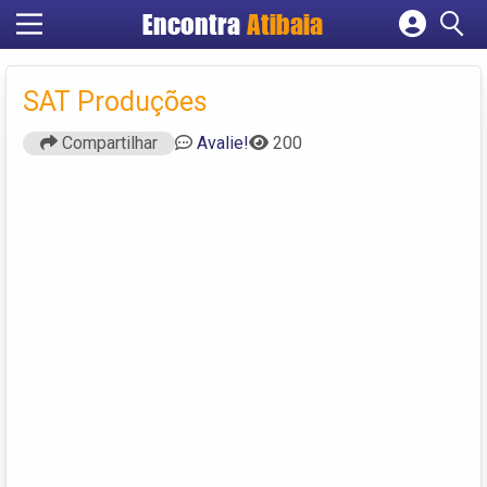
Encontra
Atibaia
Cadastrar empresa
Fazer login
SAT Produções
Criar conta
Compartilhar
Avalie!
200