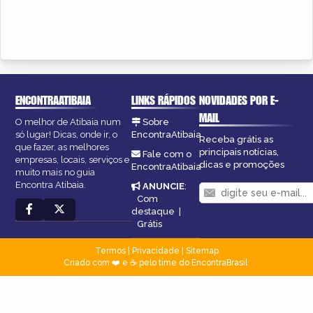
ENCONTRAATIBAIA
LINKS RÁPIDOS
NOVIDADES POR E-
MAIL
O melhor de Atibaia num
Sobre
só lugar! Dicas, onde ir, o
EncontraAtibaia
Receba grátis as
que fazer, as melhores
principais notícias,
Fale com o
empresas, locais, serviços e
dicas e promoções
EncontraAtibaia
muito mais no guia
Encontra Atibaia.
ANUNCIE
:
Com
destaque
|
Grátis
Termos
|
Privacidade
|
Sitemap
Criado com ❤️ e ☕ pelo time do EncontraBrasil