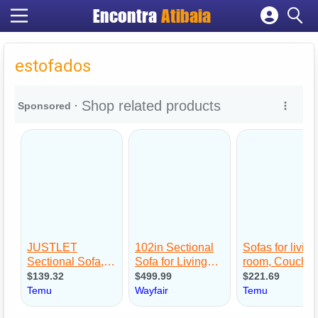
Encontra
Atibaia
Cadastrar empresa
Fazer login
estofados
Criar conta