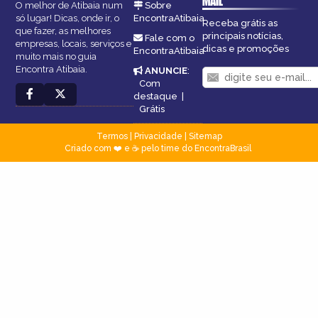
MAIL
O melhor de Atibaia num
Sobre
só lugar! Dicas, onde ir, o
EncontraAtibaia
Receba grátis as
que fazer, as melhores
principais notícias,
Fale com o
empresas, locais, serviços e
dicas e promoções
EncontraAtibaia
muito mais no guia
Encontra Atibaia.
ANUNCIE
:
Com
destaque
|
Grátis
Termos
|
Privacidade
|
Sitemap
Criado com ❤️ e ☕ pelo time do EncontraBrasil