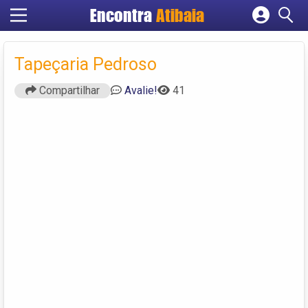
Encontra
Atibaia
Cadastrar empresa
Fazer login
Tapeçaria Pedroso
Criar conta
Compartilhar
Avalie!
41