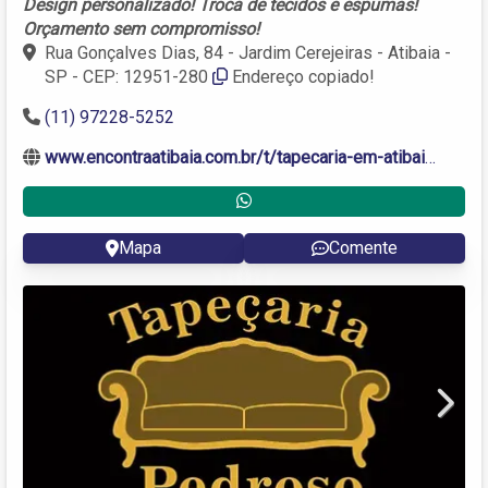
Design personalizado! Troca de tecidos e espumas!
Orçamento sem compromisso!
Rua Gonçalves Dias, 84 - Jardim Cerejeiras - Atibaia -
SP - CEP: 12951-280
Endereço copiado!
(11) 97228-5252
www.encontraatibaia.com.br/t/tapecaria-em-atibaia.shtml
Mapa
Comente
Next