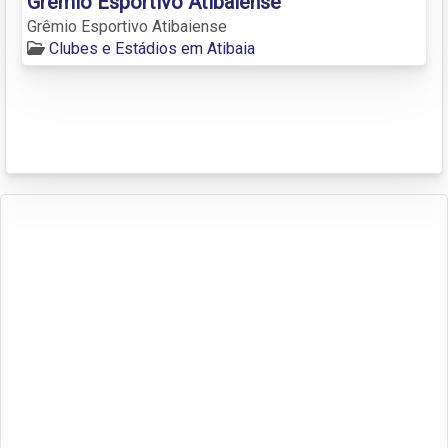
Grêmio Esportivo Atibaiense
Grêmio Esportivo Atibaiense
Clubes e Estádios em Atibaia