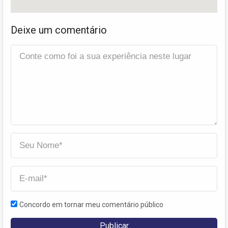
Deixe um comentário
Concordo em tornar meu comentário público