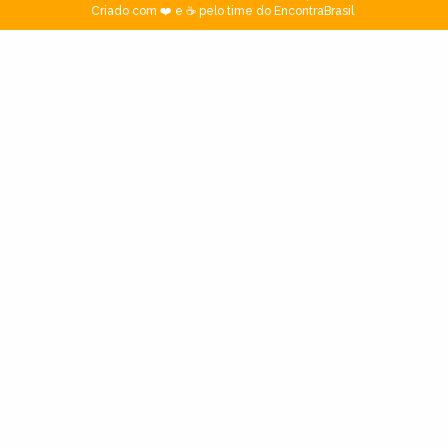
Criado com ❤️ e ☕ pelo time do EncontraBrasil