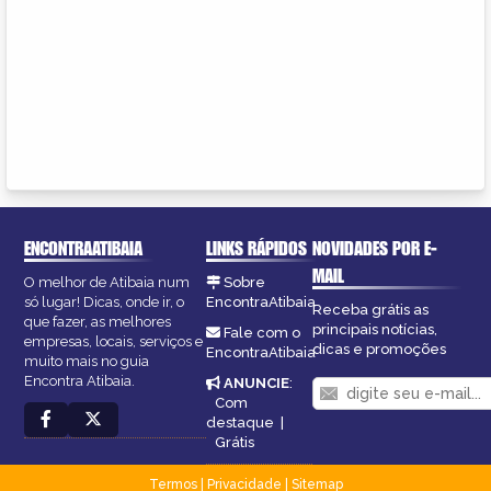
ENCONTRAATIBAIA
LINKS RÁPIDOS
NOVIDADES POR E-
MAIL
O melhor de Atibaia num
Sobre
só lugar! Dicas, onde ir, o
EncontraAtibaia
Receba grátis as
que fazer, as melhores
principais notícias,
Fale com o
empresas, locais, serviços e
dicas e promoções
EncontraAtibaia
muito mais no guia
Encontra Atibaia.
ANUNCIE
:
Com
destaque
|
Grátis
Termos
|
Privacidade
|
Sitemap